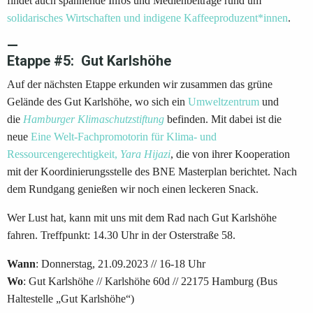
findet auch spannende Infos und Medienbeiträge rund um
solidarisches Wirtschaften und indigene Kaffeeproduzent*innen
.
—
Etappe #5: Gut Karlshöhe
Auf der nächsten Etappe erkunden wir zusammen das grüne
Gelände des Gut Karlshöhe, wo sich ein
Umweltzentrum
und
die
Hamburger Klimaschutzstiftung
befinden. Mit dabei ist die
neue
Eine Welt-Fachpromotorin für Klima- und
Ressourcengerechtigkeit,
Yara Hijazi
, die von ihrer Kooperation
mit der Koordinierungsstelle des BNE Masterplan berichtet. Nach
dem Rundgang genießen wir noch einen leckeren Snack.
Wer Lust hat, kann mit uns mit dem Rad nach Gut Karlshöhe
fahren. Treffpunkt: 14.30 Uhr in der Osterstraße 58.
Wann
: Donnerstag, 21.09.2023 // 16-18 Uhr
Wo
: Gut Karlshöhe // Karlshöhe 60d // 22175 Hamburg (Bus
Haltestelle „Gut Karlshöhe“)