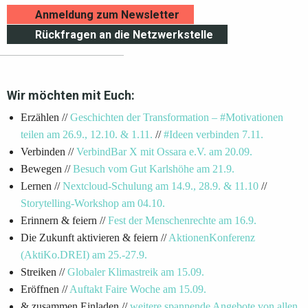
Anmeldung zum Newsletter
Rückfragen an die Netzwerkstelle
Wir möchten mit Euch:
Erzählen //
Geschichten der Transformation – #Motivationen
teilen am 26.9., 12.10. & 1.11.
//
#Ideen verbinden 7.11.
Verbinden //
VerbindBar X mit Ossara e.V. am 20.09.
Bewegen //
Besuch vom Gut Karlshöhe am 21.9.
Lernen //
Nextcloud-Schulung am 14.9., 28.9. & 11.10
//
Storytelling-Workshop am 04.10.
Erinnern & feiern //
Fest der Menschenrechte am 16.9.
Die Zukunft aktivieren & feiern //
AktionenKonferenz
(AktiKo.DREI) am 25.-27.9.
Streiken //
Globaler Klimastreik am 15.09.
Eröffnen //
Auftakt Faire Woche am 15.09.
& zusammen Einladen //
weitere spannende Angebote von allen