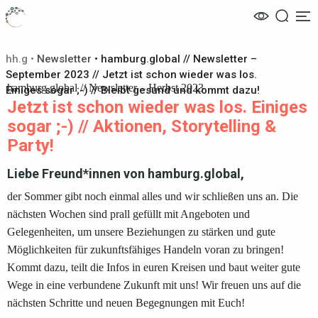
Me
hh.g
•
Newsletter
•
hamburg.global // Newsletter –
September 2023 // Jetzt ist schon wieder was los.
hamburg.global // Newsletter – Herbst 2023
Einiges sogar ;-) // Bleibt gesund und kommt dazu!
Jetzt ist schon wieder was los. Einiges
sogar ;-) // Aktionen, Storytelling &
Party!
Liebe Freund*innen von hamburg.global,
der Sommer gibt noch einmal alles und wir schließen uns an. Die
nächsten Wochen sind prall gefüllt mit Angeboten und
Gelegenheiten, um unsere Beziehungen zu stärken und gute
Möglichkeiten für zukunftsfähiges Handeln voran zu bringen!
Kommt dazu, teilt die Infos in euren Kreisen und baut weiter gute
Wege in eine verbundene Zukunft mit uns! Wir freuen uns auf die
nächsten Schritte und neuen Begegnungen mit Euch!